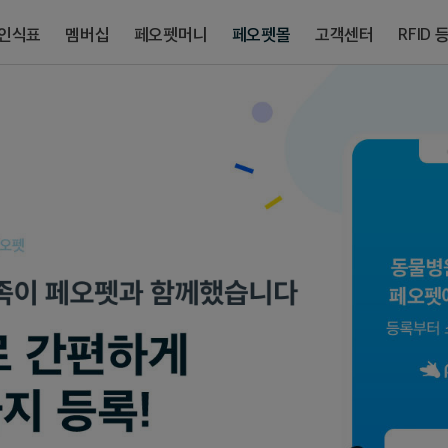
/인식표
멤버십
페오펫머니
페오펫몰
고객센터
RFID 