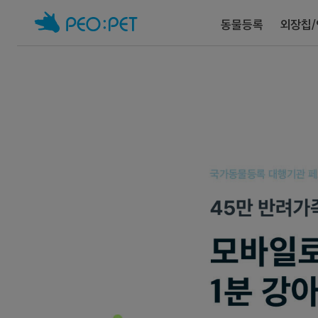
동물등록
외장칩