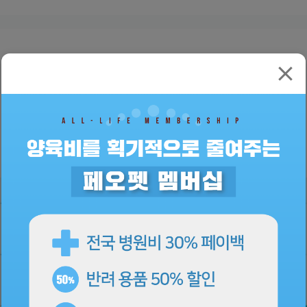
02
오직 페오펫에서만
만날 수 있는 외장칩 디자인