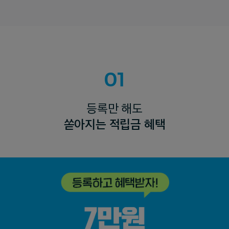
01
등록만 해도
쏟아지는 적립금 혜택